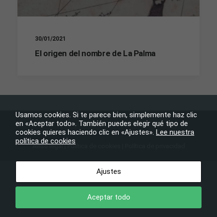
algunas
funcionalidades
desaparecerán
de la web.
30/01/2021
El origen del nombre de La Palma
Marketing
Al compartir tus
intereses y
comportamiento
mientras visitas
nuestro sitio,
aumentas la
Usamos cookies. Si te parece bien, simplemente haz clic
posibilidad de
en «Aceptar todo». También puedes elegir qué tipo de
ver contenido y
cookies quieres haciendo clic en «Ajustes».
Lee nuestra
ofertas
política de cookies
Aviso legal
|
Política de cookies
|
Política de privacidad
personalizados.
Ayuntamiento de Tijarafe
– Todos los derechos reservados
Ajustes
Aceptar todo