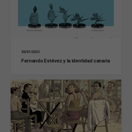
30/01/2021
Fernando Estévez y la identidad canaria
Necesarias
Estas
cookies no
son
opcionales.
Son
necesarias
para que
funcione la
web.