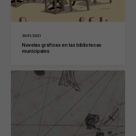
Estadísticas
Para que
podamos
mejorar la
30/01/2021
funcionalidad
Novelas gráficas en las bibliotecas
y estructura
municipales
de la web, en
base a cómo
se usa la
web.
Experiencia
Para que
nuestra web
funcione lo
mejor posible
durante tu
visita. Si
rechaza estas
cookies,