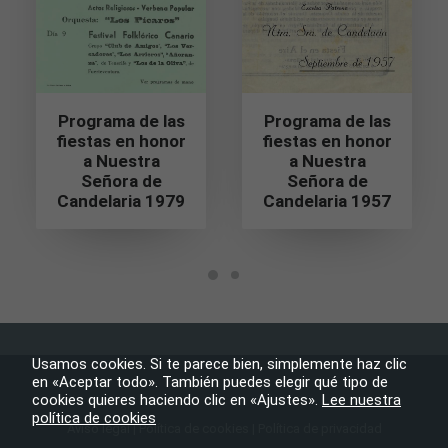
necesarias
para que
funcione la
web.
Programa de las
Programa de las
Estadísticas
fiestas en honor
fiestas en honor
Para que
a Nuestra
a Nuestra
podamos
mejorar la
Señora de
Señora de
funcionalidad
Candelaria 1979
Candelaria 1957
y estructura
de la web, en
base a cómo
se usa la
web.
Experiencia
Usamos cookies. Si te parece bien, simplemente haz clic
Para que
en «Aceptar todo». También puedes elegir qué tipo de
nuestra web
cookies quieres haciendo clic en «Ajustes».
Lee nuestra
funcione lo
política de cookies
mejor posible
Aviso legal
|
Política de cookies
|
Política de privacidad
durante tu