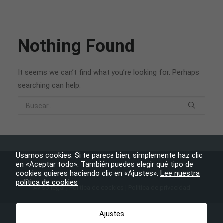
Nothing Found
It seems we can’t find what you’re looking for. Perhaps
searching can help.
Usamos cookies. Si te parece bien, simplemente haz clic
en «Aceptar todo». También puedes elegir qué tipo de
cookies quieres haciendo clic en «Ajustes».
Lee nuestra
política de cookies
Aviso legal
|
Política de cookies
|
Política de privacidad
Ayuntamiento de Tijarafe
– Todos los derechos reservados
Ajustes