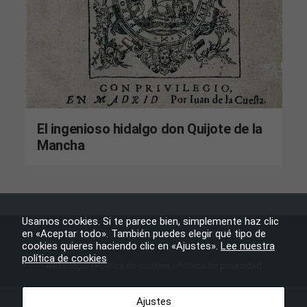
El ingenioso hidalgo don Quijote de la
Mancha
Necesarias
Usamos cookies. Si te parece bien, simplemente haz clic
en «Aceptar todo». También puedes elegir qué tipo de
Estas
cookies quieres haciendo clic en «Ajustes».
cookies no
Lee nuestra
política de cookies
son
Aviso legal
|
Política de cookies
|
Política de privacidad
opcionales.
Son
Ayuntamiento de Tijarafe
– Todos los derechos reservados
necesarias
Ajustes