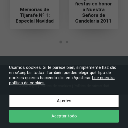
fiestas en honor
Memorias de
a Nuestra
Tijarafe Nº 1:
Señora de
Estadísticas
Especial Navidad
Candelaria 2011
Para que
podamos
mejorar la
funcionalidad
y estructura
de la web, en
base a cómo
se usa la
web.
Usamos cookies. Si te parece bien, simplemente haz clic
en «Aceptar todo». También puedes elegir qué tipo de
cookies quieres haciendo clic en «Ajustes».
Lee nuestra
Experiencia
política de cookies
Aviso legal
|
Política de cookies
|
Política de privacidad
Para que
nuestra web
Ayuntamiento de Tijarafe
– Todos los derechos reservados
funcione lo
Ajustes
mejor posible
durante tu
visita. Si
Aceptar todo
rechaza estas
cookies,