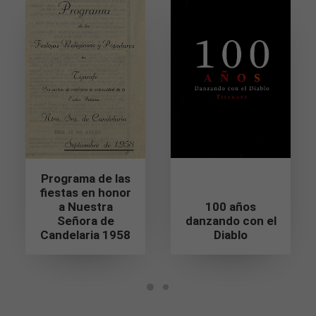
son
opcionales.
Son
necesarias
para que
funcione la
web.
Estadísticas
Para que
podamos
mejorar la
Programa de las
funcionalidad
fiestas en honor
y estructura
100 años
a Nuestra
de la web, en
danzando con el
Señora de
base a cómo
Diablo
Candelaria 1958
se usa la
web.
Experiencia
Para que