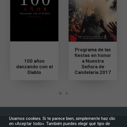
Son
necesarias
para que
funcione la
web.
Estadísticas
Para que
Programa de las
podamos
fiestas en honor
mejorar la
100 años
a Nuestra
funcionalidad
danzando con el
Señora de
y estructura
Diablo
Candelaria 2017
de la web, en
base a cómo
se usa la
web.
Experiencia
Para que
nuestra web
Usamos cookies. Si te parece bien, simplemente haz clic
funcione lo
en «Aceptar todo». También puedes elegir qué tipo de