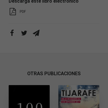
Descarga este libro electrónico
PDF
OTRAS PUBLICACIONES
Necesarias
Estas
cookies no
son
opcionales.