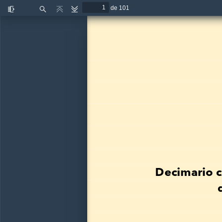
de 101
Cambiar
Buscar
Anterior
Siguiente
barra
lateral
Decimario c