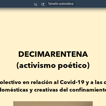
Reducir
Aumentar
DECIMARENTENA
(activismo poéti
co
)
olectivo
 en relación 
al C
ov
id-19
 y a las 
domésticas y creativas del confinamient